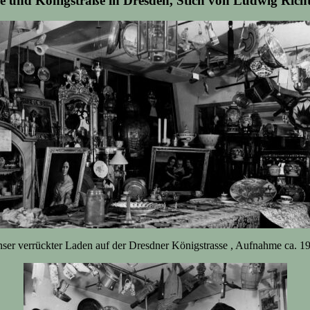
e und Königstraße in Dresden, Stich von Ludwig Rich
ser verrückter Laden auf der Dresdner Königstrasse , Aufnahme ca. 1