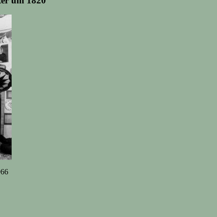
ter um 1820
966