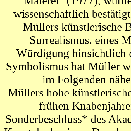
Malerei" (1977), wurde 
wissenschaftlich bestätig
Müllers künstlerische 
Surrealismus. eines 
Würdigung hinsichtlich 
Symbolismus hat Müller we
im Folgenden näher
Müllers hohe künstlerische Begabung zeigte sich bereits in frühen Knabenjahren. Resultat davon war ein Sonderbeschluss* des Akademischen Rates der Königlichen Kunstakademie zu Dresden, der es Müller ermöglichte, noch fünfzehnjährig (Zulassung erst ab 16 Jahre) mit einer Ausbildung ebendort zu beginnen. Dies geschah 1890 mit dein Eintritt in die Naturklasse, deren Lehrer Professor Leonard Gey, ein ehemaliger Schüler Schnorr von Carolsfelds, war. Geys Werk ist heute nahezu vergessen. Doch für Müller, dessen Kommilitonen Sascha Schneider und Oskar Zwintscher darf ein wesentlicher Einfluss auf deren Entwicklung angenommen werden. Später übernahm der bedeutende Realist Leon Pohle die weitere Ausbildung der jungen Studierenden. Für Müllers Entwicklung von geradezu herausragender Bedeutung waren jedoch noch zwei andere Künstler. Zum einen war dies Ernst Moritz Geyger, der 1893 für fünf Monate ein Meisteratelier für Kupferstich an der Dresdner Akademie inne hatte, zum anderen war es der wohl bedeutendste sächsische Künstler seiner Zeit - Max Klinger. Von Geyger lernte Müller sicherlich Einzelheiten der grafischen Techniken. Bedeutsamer war jedoch die Auseinandersetzung mit dessen Thematiken, die vielfach sicherlich wiederum ebenfalls von Klinger inspiriert waren. Bei Geyger entwickelte sich ab 1887 eine zunehmende Vorliebe für satirische Sujets, die in der Art von Tierfabeln entwickelt wurden. Elefanten, Affen und vor allem Marabus wurden zu exponierten Trägern menschlicher Eigenschaften und Unzulänglichkeiten. Angeregt war diese Entwicklung sicher von Klingers grafischen Arbeiten und von dem 1882 geschaffenen Gemälde Die Gesandtschaft, auf dem zwei hässliche Marabus durch einen Flamingo einer sich sonnenden nackten Schönen ein sicherlich "unmoralisches". Angebot unterbreiten lassen. Müller hat sich diesem Komplex in der Folgezeit immer wieder angenommen und vielfach variiert. Wahrscheinlich 1895 lernte Müller Max Klinger persönlich kennen. Dieser war begeistert von dem jungen Künstler und ermunterte ihn, sich fortan der Graphik zuzuwenden. Nicht zuletzt dürfte für diese Hinwendung aber auch die Auslobung eines Reisestipendiums für Radierer und Kupferstecher durch die Akademie bedeutsam gewesen sein. Das Jahr 1896 war durch das Experiment mit verschiedenen graphischen Techniken gekennzeichnet. Vorerst entstanden Lithographien mit Tiermotiven. Doch zur gleichen Zeit eroberte sich der Künstler,das schwierige Metier der Radierung. Schon die ersten Ergebnisse wiesen eine erstaunliche Perfektion aus. Der Gewinn des ersehnten Rompreises gelang bereits 1897 Mit der großformatigen Radierung "Eva und Adam" (WVZ 26). Auf schlankem Hochformat interpretierte Müller geschickt und eigenwillig die Geschichte des Sündenfalls. Als Modelle agierten zwei junge Menschen aus seiner nächsten Umgebung, in nichts geschönt und dadurch von einnehmender Modernität. Den hinter ihnen liegenden Paradiesgarten bevölkern Flamingos und anderes Getier. Im Geäst des Baumes der Erkenntnis hängt die versuchende Schlange. Sie hat den verhängnisvollen Apfel der kindlichen Eva in die Rechte gelegt. Diese hat die verbotene Frucht bereits genossen und verdeckt nun schamhaft mit der linken Hand ihre Blöße. Ähnlich wie bei Klinger legte auch Müller einen zur Bildaussage relevanten Rahmen um die Szenerie: Oben strahlt das allsehende Auge Gottes, am linken Rand sprießt eine weiße Lilie als Zeichen der Reinheit, die sich infolge des Sündenfalls am rechten Bildrand in eine stachlige Distel verwandelt hat. Thema und Behandlung weisen deutliche symbolistische Bezüge auf. Gleiches gilt für die ebenfalls 1897 geschaffene Radierung "Bogenschütze" (WVZ 22). Auch dies ein Thema, welches die gesamte symbolistische Kunst durchzieht. Zur gleichen Zeit arbeitete Müller aber auch anders geartete Radierungen wie "Telegrafenmasten" (WVZ 28) oder "Glasdach einer Fabrik" (WVZ 30), die als eine Vorwegnahme des magischen Realismus interpretiert werden können. Eindeutig wieder von Klinger inspiriert ist die 1898 geschaffene Radierung "Skelett im Grase" (WVZ 42), welche vielleicht auf Klingers "Auf den Schienen" aus "Vom Tode I" zurückzuführen ist. Ermüdet ruht der Tod von seiner harten Arbeit. Die Sense liegt neben ihm im Schatten der Bäume. In der Ferne am Horizont findet sich die Silhouette einer Stadt, wo reichlich Opfer zu finden sind. Auch dieses Thema zieht sich über die gesamte symbolistische Kunst von Puvis de Chavannes bis hin zu Hans Unger. Ein weiteres Werk mit symbolhafter Thematik gestaltete Müller um 1900 mit der Radier